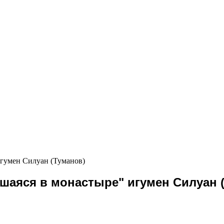
игумен Силуан (Туманов)
вшаяся в монастыре" игумен Силуан 