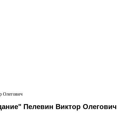
ор Олегович
дание" Пелевин Виктор Олегович