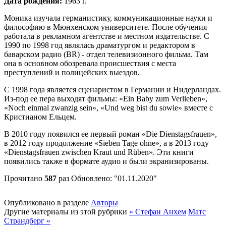
Дата рождения:
1963 г.
Моника изучала германистику, коммуникационные науки и
философию в Мюнхенском университете. После обучения
работала в рекламном агентстве и местном издательстве. С
1990 по 1998 год являлась драматургом и редактором в
баварском радио (BR) - отдел телевизионного фильма. Там
она в основном обозревала происшествия с места
преступлений и полицейских выездов.
С 1998 года является сценаристом в Германии и Нидерландах.
Из-под ее пера выходят фильмы: «Ein Baby zum Verlieben»,
«Noch einmal zwanzig sein», «Und weg bist du sowie» вместе с
Кристианом Ельцем.
В 2010 году появился ее первый роман «Die Dienstagsfrauen»,
в 2012 году продолжение «Sieben Tage ohne», а в 2013 году
«Dienstagsfrauen zwischen Kraut und Rüben». Эти книги
появились также в формате аудио и были экранизированы.
Прочитано
587
раз
Обновлено: "01.11.2020"
Опубликовано в разделе
Авторы
Другие материалы из этой рубрики
« Стефан Анхем
Матс
Страндберг »