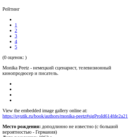
Рейтинг
1
2
3
4
5
(0 оценок: )
Monika Peetz - немецкий сценарист, телевизионный
кинопродюсер и писатель.
View the embedded image gallery online at:
https://uyutik.ru/book/authors/monika-peetz#sigProId614fde2a21
Место рождения:
доподлинно не известно (с большой
вероятностью - Германия)