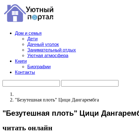
Дом и семья
Дети
Дачный уголок
Занимательный отдых
Уютная атмосфера
Книги
Биографии
Контакты
"Безутешная плоть" Цици Дангарембга
"Безутешная плоть" Цици Дангарем
читать онлайн