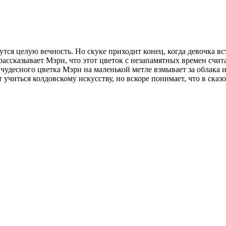
ся целую вечность. Но скуке приходит конец, когда девочка встр
ассказывает Мэри, что этот цветок с незапамятных времен счита
чудесного цветка Мэри на маленькой метле взмывает за облака и 
учиться колдовскому искусству, но вскоре понимает, что в сказо