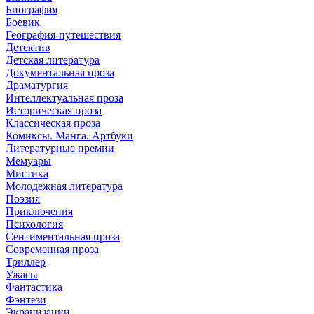
Биография
Боевик
География-путешествия
Детектив
Детская литература
Документальная проза
Драматургия
Интеллектуальная проза
Историческая проза
Классическая проза
Комиксы. Манга. Артбуки
Литературные премии
Мемуары
Мистика
Молодежная литература
Поэзия
Приключения
Психология
Сентиментальная проза
Современная проза
Триллер
Ужасы
Фантастика
Фэнтези
Экранизации